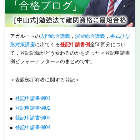
アガルートの
入門総合講義
，
演習総合講義
，
書式ひな
形対策講座
に出てくる
登記申請書例
全50回分につい
て，登記記録がどう変わるのかを追った＜登記申請書
例ビフォーアフター＞のまとめです。
＜表題部所有者に関する登記＞
登記申請書例01
登記申請書例02
登記申請書例03
登記申請書例04