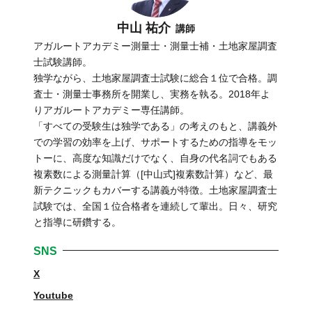
中山 祐介
講師
アガルートアカデミー測量士・測量士補・土地家屋調査
士試験講師。
独学ながら、土地家屋調査士試験に総合１位で合格。調
査士・測量士事務所を開業し、実務を執る。2018年よ
りアガルートアカデミー専任講師。
「すべての受験生は独学である」の考えのもと、講義外
での学習の効率を上げ、サポートするための指導をモッ
トーに、高度な知識だけでなく、自身の代名詞でもある
複素数による測量計算（[中山式]複素数計算）など、最
新テクニックもカバーする講義が特徴。土地家屋調査士
試験では、全国１位合格者を連続して輩出。日々、研究
と指導に研鑽する。
SNS
X
Youtube