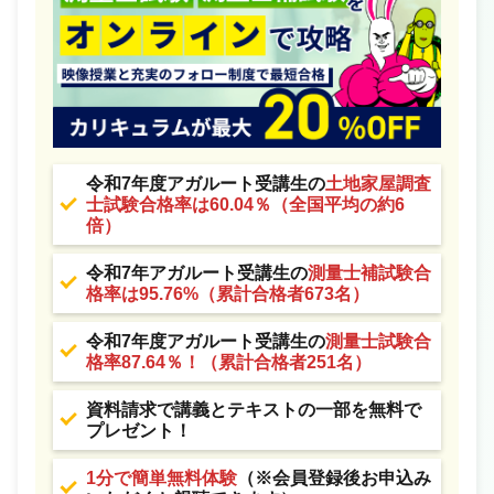
令和7年度アガルート受講生の
土地家屋調査
士試験合格率は60.04％（全国平均の約6
倍）
令和7年アガルート受講生の
測量士補試験合
格率は95.76%（累計合格者673名）
令和7年度アガルート受講生の
測量士試験合
格率87.64％！（累計合格者251名）
資料請求で講義とテキストの一部を無料で
プレゼント！
1分で簡単無料体験
（※会員登録後お申込み