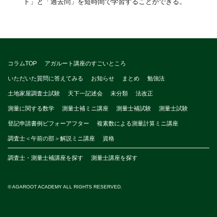
ト」と「過去問」を短時間で学習することができる。
コラムTOP
アガルート講座のすごいところ
いただいた質問に答えてみる
お知らせ
まとめ
勉強法
土地家屋調査士試験
天下一記述会
未分類
法改正
測量に関する数学
測量士補ミニ講座
測量士補試験
測量士試験
登記申請書例ビフォーアフター
複素数による測量計算ミニ講座
調査士＜午前の部＞解説ミニ講座
資格
調査士・測量士補講座を探す
測量士講座を探す
© AGAROOT ACADEMY ALL RIGHTS RESERVED.