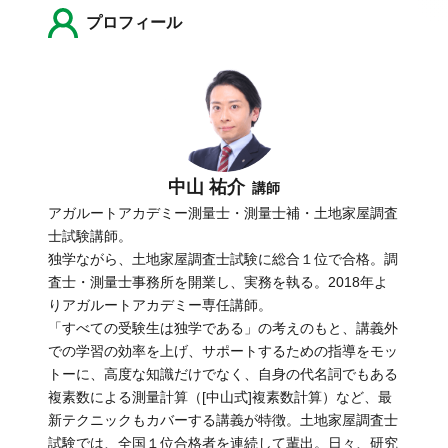
プロフィール
中山 祐介
講師
アガルートアカデミー測量士・測量士補・土地家屋調査
士試験講師。
独学ながら、土地家屋調査士試験に総合１位で合格。調
査士・測量士事務所を開業し、実務を執る。2018年よ
りアガルートアカデミー専任講師。
「すべての受験生は独学である」の考えのもと、講義外
での学習の効率を上げ、サポートするための指導をモッ
トーに、高度な知識だけでなく、自身の代名詞でもある
複素数による測量計算（[中山式]複素数計算）など、最
新テクニックもカバーする講義が特徴。土地家屋調査士
試験では、全国１位合格者を連続して輩出。日々、研究