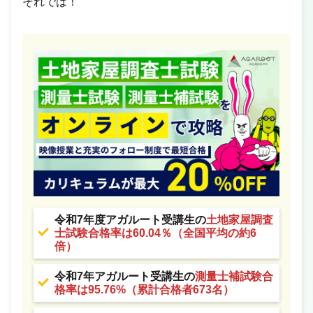
それでは！
令和7年度アガルート受講生の
土地家屋調査
士試験合格率は60.04％（全国平均の約6
倍）
令和7年アガルート受講生の
測量士補試験合
格率は95.76%（累計合格者673名）