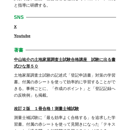
と指導に研鑽する。
SNS
X
Youtube
著書
中山祐介の土地家屋調査士試験合格講座 試験に出る書
式ひな形５０
土地家屋調査士試験の記述式「登記申請書」対策の学習
書。付属の赤シートを使って効率的に学習することがで
きる。事例ごとに、「作成のポイント」と「登記記録へ
の反映例」も掲載。
改訂２版 １冊合格！測量士補試験
測量士補試験に「最も効率よく合格する」を追求した学
習書。付属の赤シートを使って見開きになった「テキス