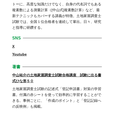
トーに、高度な知識だけでなく、自身の代名詞でもある
複素数による測量計算（[中山式]複素数計算）など、最
新テクニックもカバーする講義が特徴。土地家屋調査士
試験では、全国１位合格者を連続して輩出。日々、研究
と指導に研鑽する。
SNS
X
Youtube
著書
中山祐介の土地家屋調査士試験合格講座 試験に出る書
式ひな形５０
土地家屋調査士試験の記述式「登記申請書」対策の学習
書。付属の赤シートを使って効率的に学習することがで
きる。事例ごとに、「作成のポイント」と「登記記録へ
の反映例」も掲載。