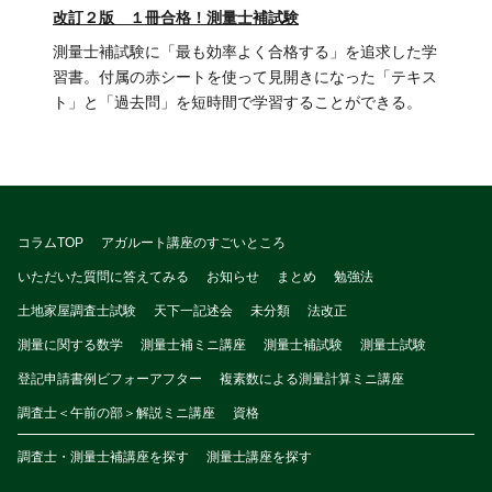
改訂２版 １冊合格！測量士補試験
測量士補試験に「最も効率よく合格する」を追求した学
習書。付属の赤シートを使って見開きになった「テキス
ト」と「過去問」を短時間で学習することができる。
コラムTOP
アガルート講座のすごいところ
いただいた質問に答えてみる
お知らせ
まとめ
勉強法
土地家屋調査士試験
天下一記述会
未分類
法改正
測量に関する数学
測量士補ミニ講座
測量士補試験
測量士試験
登記申請書例ビフォーアフター
複素数による測量計算ミニ講座
調査士＜午前の部＞解説ミニ講座
資格
調査士・測量士補講座を探す
測量士講座を探す