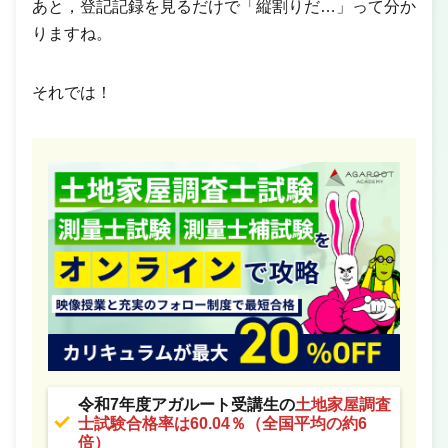
あと，登記記録を見るだけで「縦割りだ…」って分か
りますね。
それでは！
令和7年度アガルート受講生の
土地家屋調査
士試験合格率は60.04％（全国平均の約6
倍）