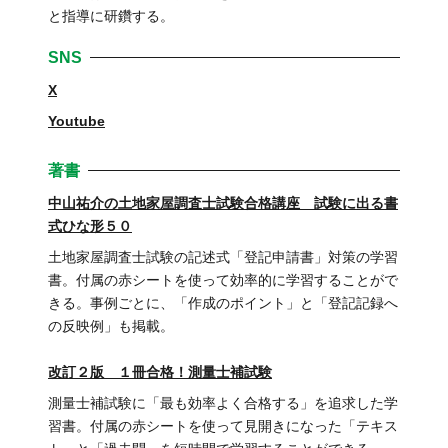
と指導に研鑽する。
SNS
X
Youtube
著書
中山祐介の土地家屋調査士試験合格講座 試験に出る書
式ひな形５０
土地家屋調査士試験の記述式「登記申請書」対策の学習
書。付属の赤シートを使って効率的に学習することがで
きる。事例ごとに、「作成のポイント」と「登記記録へ
の反映例」も掲載。
改訂２版 １冊合格！測量士補試験
測量士補試験に「最も効率よく合格する」を追求した学
習書。付属の赤シートを使って見開きになった「テキス