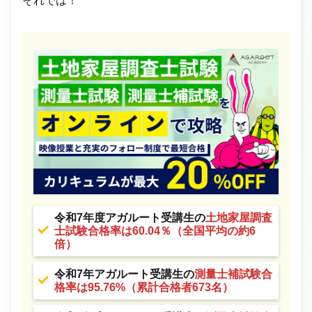
それでは！
令和7年度アガルート受講生の
土地家屋調査
士試験合格率は60.04％（全国平均の約6
倍）
令和7年アガルート受講生の
測量士補試験合
格率は95.76%（累計合格者673名）