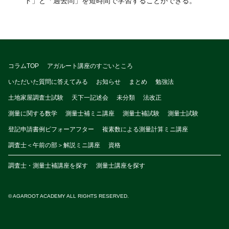
ト」と「過去問」を短時間で学習することができる。
コラムTOP
アガルート講座のすごいところ
いただいた質問に答えてみる
お知らせ
まとめ
勉強法
土地家屋調査士試験
天下一記述会
未分類
法改正
測量に関する数学
測量士補ミニ講座
測量士補試験
測量士試験
登記申請書例ビフォーアフター
複素数による測量計算ミニ講座
調査士＜午前の部＞解説ミニ講座
資格
調査士・測量士補講座を探す
測量士講座を探す
© AGAROOT ACADEMY ALL RIGHTS RESERVED.