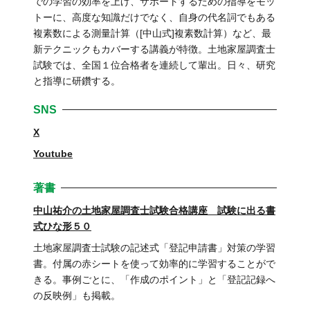
での学習の効率を上げ、サポートするための指導をモッ
トーに、高度な知識だけでなく、自身の代名詞でもある
複素数による測量計算（[中山式]複素数計算）など、最
新テクニックもカバーする講義が特徴。土地家屋調査士
試験では、全国１位合格者を連続して輩出。日々、研究
と指導に研鑽する。
SNS
X
Youtube
著書
中山祐介の土地家屋調査士試験合格講座 試験に出る書
式ひな形５０
土地家屋調査士試験の記述式「登記申請書」対策の学習
書。付属の赤シートを使って効率的に学習することがで
きる。事例ごとに、「作成のポイント」と「登記記録へ
の反映例」も掲載。