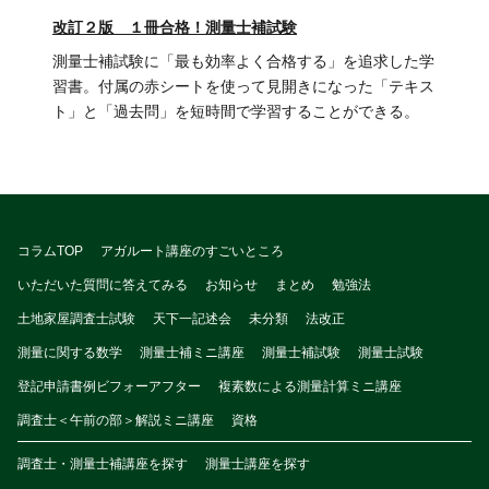
改訂２版 １冊合格！測量士補試験
測量士補試験に「最も効率よく合格する」を追求した学
習書。付属の赤シートを使って見開きになった「テキス
ト」と「過去問」を短時間で学習することができる。
コラムTOP
アガルート講座のすごいところ
いただいた質問に答えてみる
お知らせ
まとめ
勉強法
土地家屋調査士試験
天下一記述会
未分類
法改正
測量に関する数学
測量士補ミニ講座
測量士補試験
測量士試験
登記申請書例ビフォーアフター
複素数による測量計算ミニ講座
調査士＜午前の部＞解説ミニ講座
資格
調査士・測量士補講座を探す
測量士講座を探す