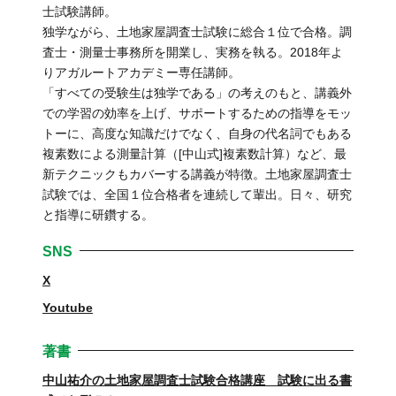
士試験講師。
独学ながら、土地家屋調査士試験に総合１位で合格。調
査士・測量士事務所を開業し、実務を執る。2018年よ
りアガルートアカデミー専任講師。
「すべての受験生は独学である」の考えのもと、講義外
での学習の効率を上げ、サポートするための指導をモッ
トーに、高度な知識だけでなく、自身の代名詞でもある
複素数による測量計算（[中山式]複素数計算）など、最
新テクニックもカバーする講義が特徴。土地家屋調査士
試験では、全国１位合格者を連続して輩出。日々、研究
と指導に研鑽する。
SNS
X
Youtube
著書
中山祐介の土地家屋調査士試験合格講座 試験に出る書