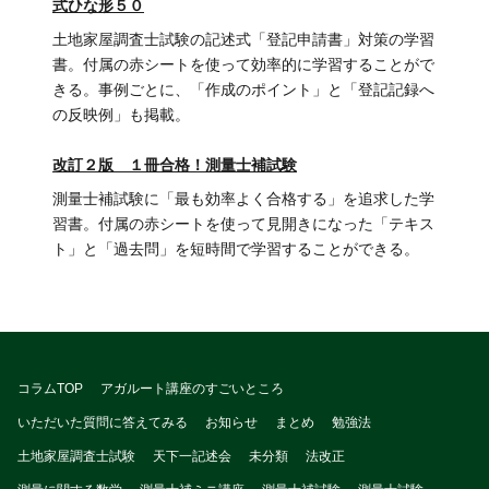
式ひな形５０
土地家屋調査士試験の記述式「登記申請書」対策の学習
書。付属の赤シートを使って効率的に学習することがで
きる。事例ごとに、「作成のポイント」と「登記記録へ
の反映例」も掲載。
改訂２版 １冊合格！測量士補試験
測量士補試験に「最も効率よく合格する」を追求した学
習書。付属の赤シートを使って見開きになった「テキス
ト」と「過去問」を短時間で学習することができる。
コラムTOP
アガルート講座のすごいところ
いただいた質問に答えてみる
お知らせ
まとめ
勉強法
土地家屋調査士試験
天下一記述会
未分類
法改正