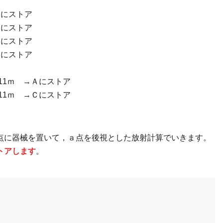
Ｅにストア
Ｆにストア
ｘにストア
ｙにストア
5.11ｍ →Ａにストア
1.11ｍ →Ｃにストア
点に器械を置いて，ａ点を後視とした放射計算でいきます。
トアします
。