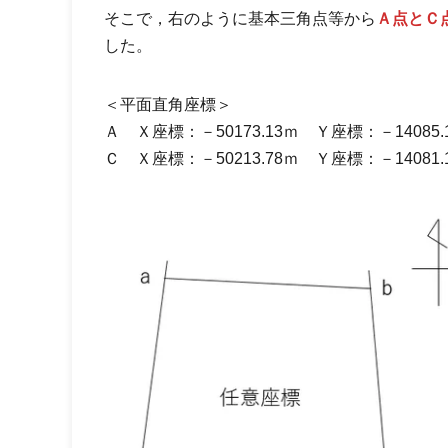
そこで，右のように基本三角点等から
Ａ点とＣ
した。
＜平面直角座標＞
Ａ Ｘ座標：－50173.13ｍ Ｙ座標：－14085.
Ｃ Ｘ座標：－50213.78ｍ Ｙ座標：－14081.