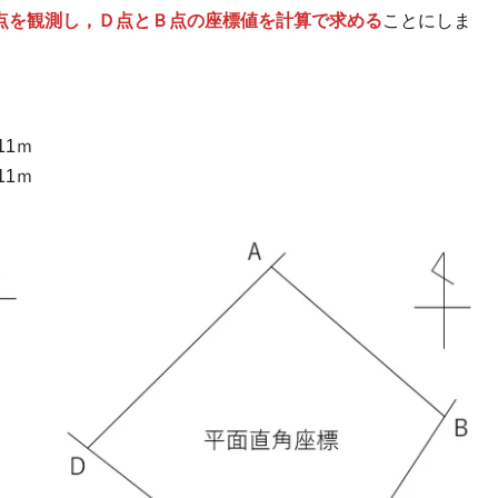
点を観測し，Ｄ点とＢ点の座標値を計算で求める
ことにしま
11ｍ
11ｍ