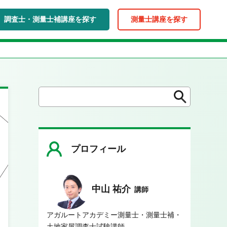
調査士・測量士補講座を探す
測量士講座を探す
検
検
索
索
プロフィール
中山 祐介
講師
アガルートアカデミー測量士・測量士補・
土地家屋調査士試験講師。