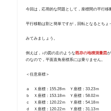
今回は，応用的な問題として，座標間の平行移
平行移動は割と簡単ですが，回転となるとちょ
みてみましょう。
例えば，↓の図の左のような
既存の地積測量図
が
のなので，平面直角座標系には乗りません。
＜任意座標＞
ａ Ｘ座標：155.28ｍ Ｙ座標：33.23ｍ
ｂ Ｘ座標：153.18ｍ Ｙ座標：58.02ｍ
ｃ Ｘ座標：120.22ｍ Ｙ座標：54.18ｍ
ｄ Ｘ座標：120.22ｍ Ｙ座標：31.13ｍ