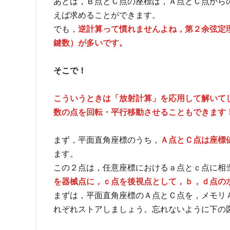
あとは，Ｂ点とＣ点の座標は，Ａ点とＣ点から
えば求めることができます。
でも，
逆計算って慣れませんよね，第２余弦定
鍵数）が多いです。
そこで！
こういうときは「放射計算」を応用して解いて
数の点を回転・平行移動させることもできます
まず，平面直角座標のうち，
Ａ点とＣ点は座標
ます。
この２点は，任意座標におけるａ点とｃ点に相
を器械点に，ｃ点を後視点として，ｂ，ｄ点の
まずは，平面直角座標のＡ点とＣ点を，メモリ
れぞれストアしましょう。忘れないように下の