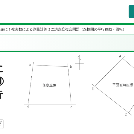
正確に！複素数による測量計算ミニ講座㉑複合問題（座標間の平行移動・回転）
に
㉑
行
が
す