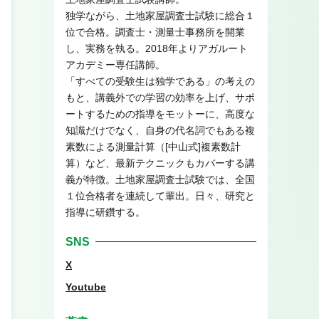
独学ながら、土地家屋調査士試験に総合１
位で合格。調査士・測量士事務所を開業
し、実務を執る。2018年よりアガルート
アカデミー専任講師。
「すべての受験生は独学である」の考えの
もと、講義外での学習の効率を上げ、サポ
ートするための指導をモットーに、高度な
知識だけでなく、自身の代名詞でもある複
素数による測量計算（[中山式]複素数計
算）など、最新テクニックもカバーする講
義が特徴。土地家屋調査士試験では、全国
１位合格者を連続して輩出。日々、研究と
指導に研鑽する。
SNS
X
Youtube