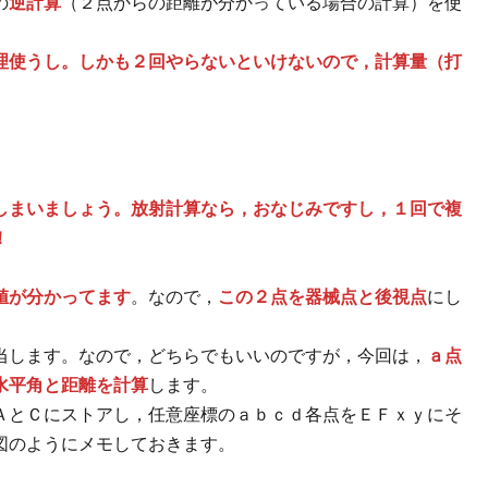
の
逆計算
（２点からの距離が分かっている場合の計算）を使
理使うし。しかも２回やらないといけないので，計算量（打
しまいましょう。放射計算なら，おなじみですし，１回で複
！
値が分かってます
。なので，
この２点を器械点と後視点
にし
当します。なので，どちらでもいいのですが，今回は，
ａ点
水平角と距離を計算
します。
ＡとＣにストアし，任意座標のａｂｃｄ各点をＥＦｘｙにそ
図のようにメモしておきます。