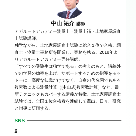
中山 祐介
講師
アガルートアカデミー測量士・測量士補・土地家屋調査
士試験講師。
独学ながら、土地家屋調査士試験に総合１位で合格。調
査士・測量士事務所を開業し、実務を執る。2018年よ
りアガルートアカデミー専任講師。
「すべての受験生は独学である」の考えのもと、講義外
での学習の効率を上げ、サポートするための指導をモッ
トーに、高度な知識だけでなく、自身の代名詞でもある
複素数による測量計算（[中山式]複素数計算）など、最
新テクニックもカバーする講義が特徴。土地家屋調査士
試験では、全国１位合格者を連続して輩出。日々、研究
と指導に研鑽する。
SNS
X