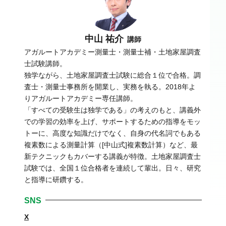
中山 祐介
講師
アガルートアカデミー測量士・測量士補・土地家屋調査
士試験講師。
独学ながら、土地家屋調査士試験に総合１位で合格。調
査士・測量士事務所を開業し、実務を執る。2018年よ
りアガルートアカデミー専任講師。
「すべての受験生は独学である」の考えのもと、講義外
での学習の効率を上げ、サポートするための指導をモッ
トーに、高度な知識だけでなく、自身の代名詞でもある
複素数による測量計算（[中山式]複素数計算）など、最
新テクニックもカバーする講義が特徴。土地家屋調査士
試験では、全国１位合格者を連続して輩出。日々、研究
と指導に研鑽する。
SNS
X