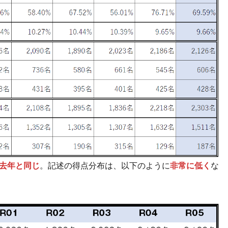
、去年と同じ
。記述の得点分布は、以下のように
非常に低く
な