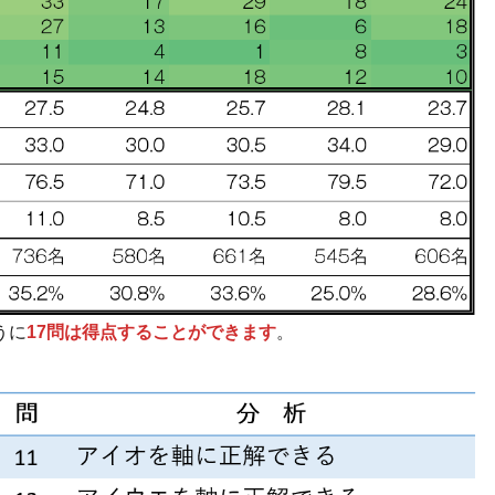
うに
17問は得点することができます
。