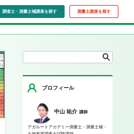
調査士・測量士補講座を探す
測量士講座を探す
検
検
索
索
プロフィール
中山 祐介
講師
アガルートアカデミー測量士・測量士補・
土地家屋調査士試験講師。