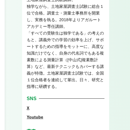
独学ながら、土地家屋調査士試験に総合１
位で合格。調査士・測量士事務所を開業
し、実務を執る。2018年よりアガルート
アカデミー専任講師。
「すべての受験生は独学である」の考えの
もと、講義外での学習の効率を上げ、サポ
ートするための指導をモットーに、高度な
知識だけでなく、自身の代名詞でもある複
素数による測量計算（[中山式]複素数計
算）など、最新テクニックもカバーする講
義が特徴。土地家屋調査士試験では、全国
１位合格者を連続して輩出。日々、研究と
指導に研鑽する。
SNS
X
Youtube