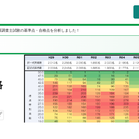
屋調査士試験の基準点・合格点を分析しました！
格
が
す