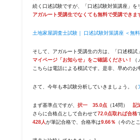
続く口述試験ですが、「口述試験対策講座」を
アガルート受講生でなくても無料で受講できま
土地家屋調査士試験｜ 口述試験対策講座 ＜無料
そして、アガルート受講生の方は、「口述模試
マイページ「お知らせ」をご確認ください！
（
こちらは電話による模試です。是非、早めのお
さて、今年も本試験分析していきましょう。（
まず基準点ですが、
択一 35.0点
（14問）
記
さらに合格点として合わせて
72.0点取れば合格
428人
が筆記合格で、合格率は
9.66％
（今のと