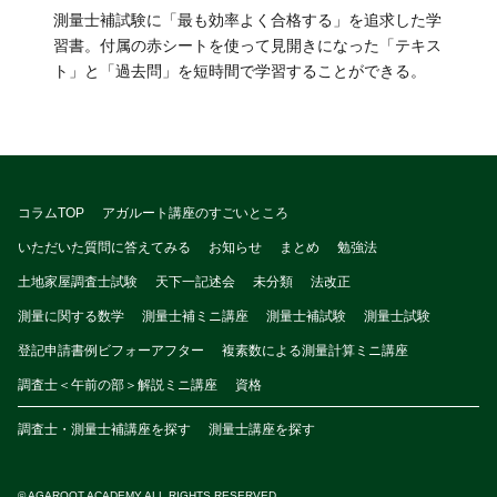
測量士補試験に「最も効率よく合格する」を追求した学
習書。付属の赤シートを使って見開きになった「テキス
ト」と「過去問」を短時間で学習することができる。
コラムTOP
アガルート講座のすごいところ
いただいた質問に答えてみる
お知らせ
まとめ
勉強法
土地家屋調査士試験
天下一記述会
未分類
法改正
測量に関する数学
測量士補ミニ講座
測量士補試験
測量士試験
登記申請書例ビフォーアフター
複素数による測量計算ミニ講座
調査士＜午前の部＞解説ミニ講座
資格
調査士・測量士補講座を探す
測量士講座を探す
© AGAROOT ACADEMY ALL RIGHTS RESERVED.