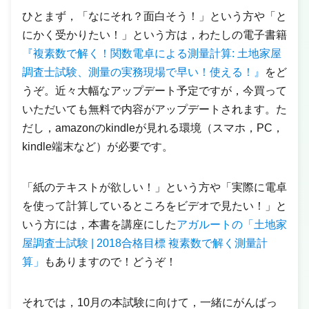
ひとまず，「なにそれ？面白そう！」という方や「と
にかく受かりたい！」という方は，わたしの電子書籍
『複素数で解く！関数電卓による測量計算: 土地家屋
調査士試験、測量の実務現場で早い！使える！』
をど
うぞ。近々大幅なアップデート予定ですが，今買って
いただいても無料で内容がアップデートされます。た
だし，amazonのkindleが見れる環境（スマホ，PC，
kindle端末など）が必要です。
「紙のテキストが欲しい！」という方や「実際に電卓
を使って計算しているところをビデオで見たい！」と
いう方には，本書を講座にした
アガルートの「土地家
屋調査士試験 | 2018合格目標 複素数で解く測量計
算」
もありますので！どうぞ！
それでは，10月の本試験に向けて，一緒にがんばっ