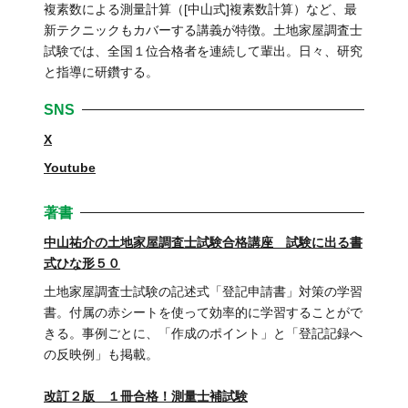
複素数による測量計算（[中山式]複素数計算）など、最
新テクニックもカバーする講義が特徴。土地家屋調査士
試験では、全国１位合格者を連続して輩出。日々、研究
と指導に研鑽する。
SNS
X
Youtube
著書
中山祐介の土地家屋調査士試験合格講座 試験に出る書
式ひな形５０
土地家屋調査士試験の記述式「登記申請書」対策の学習
書。付属の赤シートを使って効率的に学習することがで
きる。事例ごとに、「作成のポイント」と「登記記録へ
の反映例」も掲載。
改訂２版 １冊合格！測量士補試験