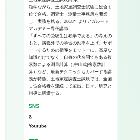
独学ながら、土地家屋調査士試験に総合１
位で合格。調査士・測量士事務所を開業
し、実務を執る。2018年よりアガルート
アカデミー専任講師。
「すべての受験生は独学である」の考えの
もと、講義外での学習の効率を上げ、サポ
ートするための指導をモットーに、高度な
知識だけでなく、自身の代名詞でもある複
素数による測量計算（[中山式]複素数計
算）など、最新テクニックもカバーする講
義が特徴。土地家屋調査士試験では、全国
１位合格者を連続して輩出。日々、研究と
指導に研鑽する。
SNS
X
Youtube