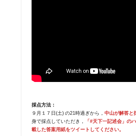
採点方法：
９月１７日(土) の21時過ぎから，
中山が解答と採
身で採点していただき，
「#天下一記述会」の
載した答案用紙をツイートしてください。