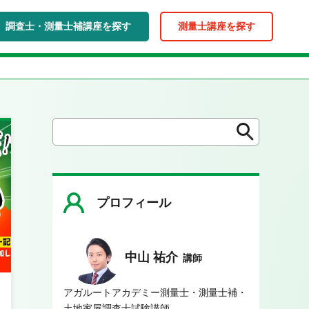
調査士・測量士補講座を探す
測量士講座を探す
検
検
索
索
プロフィール
中山 祐介
講師
アガルートアカデミー測量士・測量士補・
土地家屋調査士試験講師。