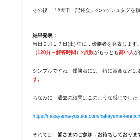
その後，「#天下一記述会」のハッシュタグを
結果発表：
当日９月１７日(土) 中に，優勝者を発表しま
（120分－解答時間）×点数
がもっとも
高い人
が
シンプルですね。優勝者には，特に賞金などは
す。
ちなみに，過去の結果はこのような感じでした
https://nakayama-yusuke.com/nakayama-tennichi
それでは！
皆さまのご参加，お待ちしておりま