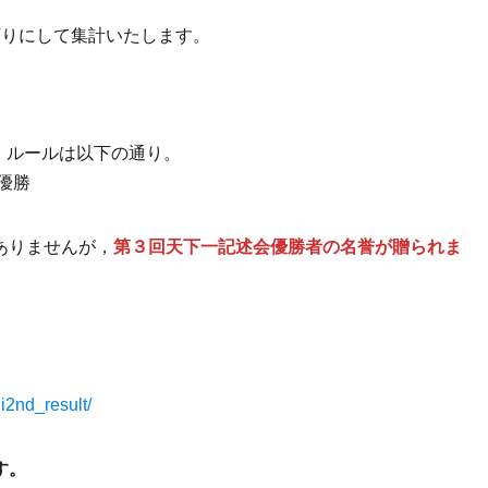
頼りにして集計いたします。
す。ルールは以下の通り。
優勝
ありませんが，
第３回天下一記述会優勝者の名誉が贈られま
。
2nd_result/
す。