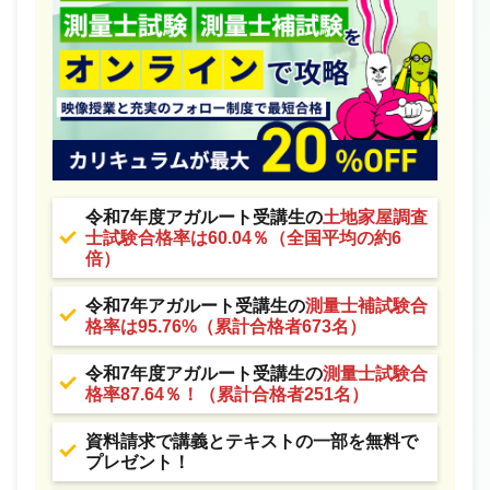
令和7年度アガルート受講生の
土地家屋調査
士試験合格率は60.04％（全国平均の約6
倍）
令和7年アガルート受講生の
測量士補試験合
格率は95.76%（累計合格者673名）
令和7年度アガルート受講生の
測量士試験合
格率87.64％！（累計合格者251名）
資料請求で講義とテキストの一部を無料で
プレゼント！