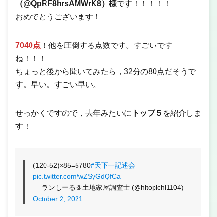
（@QpRF8hrsAMWrK8）様
です！！！！！
おめでとうございます！
7040点
！他を圧倒する点数です。すごいです
ね！！！
ちょっと後から聞いてみたら，32分の80点だそうで
す。早い。すごい早い。
せっかくですので，去年みたいに
トップ５
を紹介しま
す！
(120-52)×85=5780
#天下一記述会
pic.twitter.com/wZSyGdQfCa
— ランしーる＠土地家屋調査士 (@hitopichi1104)
October 2, 2021