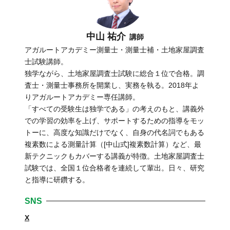
中山 祐介
講師
アガルートアカデミー測量士・測量士補・土地家屋調査
士試験講師。
独学ながら、土地家屋調査士試験に総合１位で合格。調
査士・測量士事務所を開業し、実務を執る。2018年よ
りアガルートアカデミー専任講師。
「すべての受験生は独学である」の考えのもと、講義外
での学習の効率を上げ、サポートするための指導をモッ
トーに、高度な知識だけでなく、自身の代名詞でもある
複素数による測量計算（[中山式]複素数計算）など、最
新テクニックもカバーする講義が特徴。土地家屋調査士
試験では、全国１位合格者を連続して輩出。日々、研究
と指導に研鑽する。
SNS
X