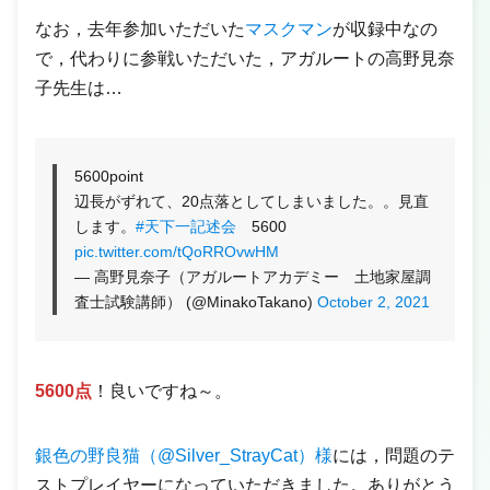
なお，去年参加いただいた
マスクマン
が収録中なの
で，代わりに参戦いただいた，アガルートの高野見奈
子先生は…
5600point
辺長がずれて、20点落としてしまいました。。見直
します。
#天下一記述会
5600
pic.twitter.com/tQoRROvwHM
— 高野見奈子（アガルートアカデミー 土地家屋調
査士試験講師） (@MinakoTakano)
October 2, 2021
5600点
！良いですね～。
銀色の野良猫（@Silver_StrayCat）様
には，問題のテ
ストプレイヤーになっていただきました。ありがとう