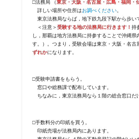
□法務局 （
東京・大阪・名古屋・広島・福岡・
詳しい場所や住所は
お調べください
。
東京法務局ならば，地下鉄九段下駅から歩い
＜注意＞
受験する地の法務局に行きます！
持
し，那覇は地方法務局に持参することで沖縄県
す。）。つまり，受験会場は東京・大阪・名古
ずれか
になります。
□受験申請書をもらう。
窓口や総務課で配布しています。
ちなみに，東京法務局なら１階の総合窓口だけ
□手数料分の印紙を買う。
印紙売場が法務局内にあります。