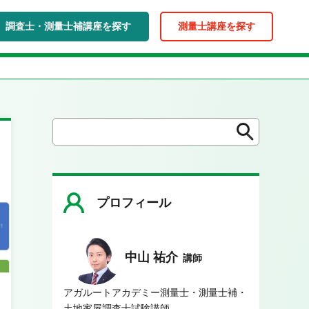
調査士・測量士補講座を探す
測量士講座を探す
検
検
索
索
プロフィール
中山 祐介
講師
アガルートアカデミー測量士・測量士補・
土地家屋調査士試験講師。