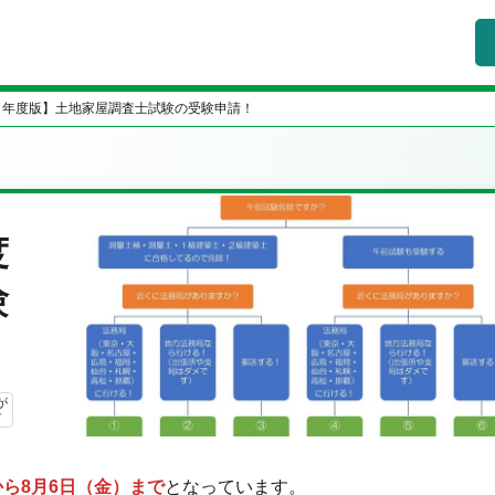
３年度版】土地家屋調査士試験の受験申請！
度
験
が
す
から8月6日（金）まで
となっています。