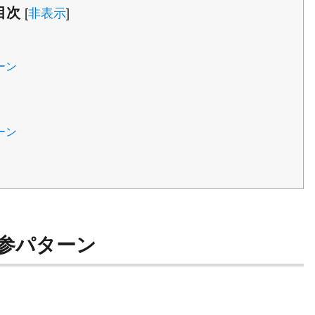
目次
[
非表示
]
ーン
ーン
参パターン