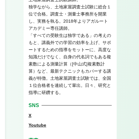
独学ながら、土地家屋調査士試験に総合１
位で合格。調査士・測量士事務所を開業
し、実務を執る。2018年よりアガルート
アカデミー専任講師。
「すべての受験生は独学である」の考えの
もと、講義外での学習の効率を上げ、サポ
ートするための指導をモットーに、高度な
知識だけでなく、自身の代名詞でもある複
素数による測量計算（[中山式]複素数計
算）など、最新テクニックもカバーする講
義が特徴。土地家屋調査士試験では、全国
１位合格者を連続して輩出。日々、研究と
指導に研鑽する。
SNS
X
Youtube