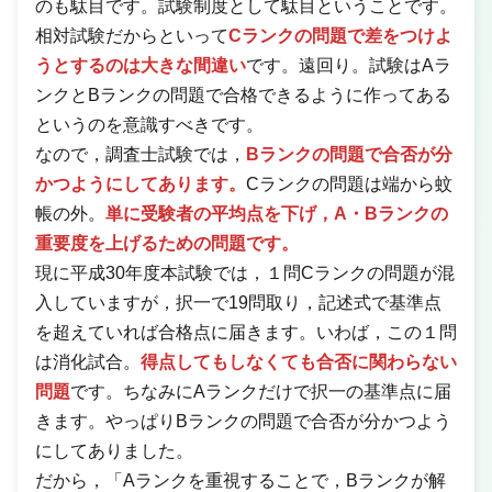
のも駄目です。試験制度として駄目ということです。
相対試験だからといって
Cランクの問題で差をつけよ
うとするのは大きな間違い
です。遠回り。試験はAラ
ンクとBランクの問題で合格できるように作ってある
というのを意識すべきです。
なので，調査士試験では，
Bランクの問題で合否が分
かつようにしてあります。
Cランクの問題は端から蚊
帳の外。
単に受験者の平均点を下げ，A・Bランクの
重要度を上げるための問題です。
現に平成30年度本試験では，１問Cランクの問題が混
入していますが，択一で19問取り，記述式で基準点
を超えていれば合格点に届きます。いわば，この１問
は消化試合。
得点してもしなくても合否に関わらない
問題
です。ちなみにAランクだけで択一の基準点に届
きます。やっぱりBランクの問題で合否が分かつよう
にしてありました。
だから，「Aランクを重視することで，Bランクが解