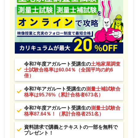
令和7年度アガルート受講生の
土地家屋調査
士試験合格率は60.04％（全国平均の約6
倍）
令和7年アガルート受講生の
測量士補試験合
格率は95.76%（累計合格者673名）
令和7年度アガルート受講生の
測量士試験合
格率87.64％！（累計合格者251名）
資料請求で講義とテキストの一部を無料で
プレゼント！