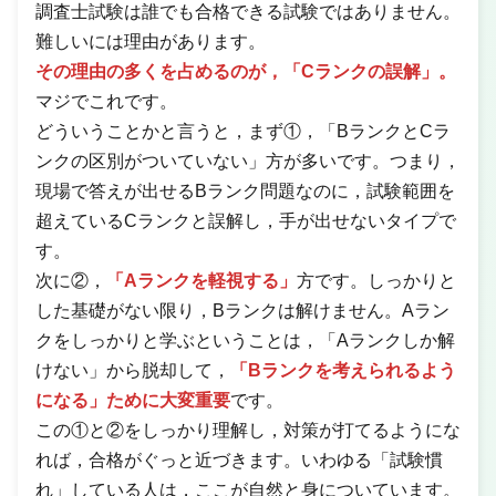
調査士試験は誰でも合格できる試験ではありません。
難しいには理由があります。
その理由の多くを占めるのが，「Cランクの誤解」。
マジでこれです。
どういうことかと言うと，まず①，「BランクとCラ
ンクの区別がついていない」方が多いです。つまり，
現場で答えが出せるBランク問題なのに，試験範囲を
超えているCランクと誤解し，手が出せないタイプで
す。
次に②，
「Aランクを軽視する」
方です。しっかりと
した基礎がない限り，Bランクは解けません。Aラン
クをしっかりと学ぶということは，「Aランクしか解
けない」から脱却して，
「Bランクを考えられるよう
になる」ために大変重要
です。
この①と②をしっかり理解し，対策が打てるようにな
れば，合格がぐっと近づきます。いわゆる「試験慣
れ」している人は，ここが自然と身についています。