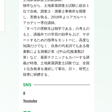
独学ながら、土地家屋調査士試験に総合１
位で合格。調査士・測量士事務所を開業
し、実務を執る。2018年よりアガルート
アカデミー専任講師。
「すべての受験生は独学である」の考えの
もと、講義外での学習の効率を上げ、サポ
ートするための指導をモットーに、高度な
知識だけでなく、自身の代名詞でもある複
素数による測量計算（[中山式]複素数計
算）など、最新テクニックもカバーする講
義が特徴。土地家屋調査士試験では、全国
１位合格者を連続して輩出。日々、研究と
指導に研鑽する。
SNS
X
Youtube