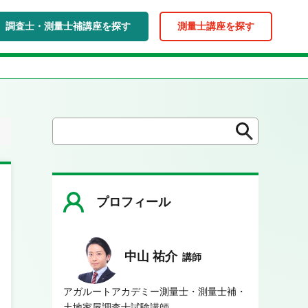
調査士・測量士補講座を探す
測量士講座を探す
検
検
索
索
プロフィール
中山 祐介
講師
アガルートアカデミー測量士・測量士補・
土地家屋調査士試験講師。