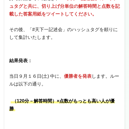
ュタグと共に、
切り上げ分単位の解答時間
と
点数
を記
載した答案用紙をツイートしてください。
その後、「#天下一記述会」のハッシュタグを頼りに
して集計いたします。
結果発表：
当日９月１６日(土) 中に、
優勝者を発表
します。ルー
ルは以下の通り。
（120分－解答時間）×点数
がもっとも高い人が優
勝