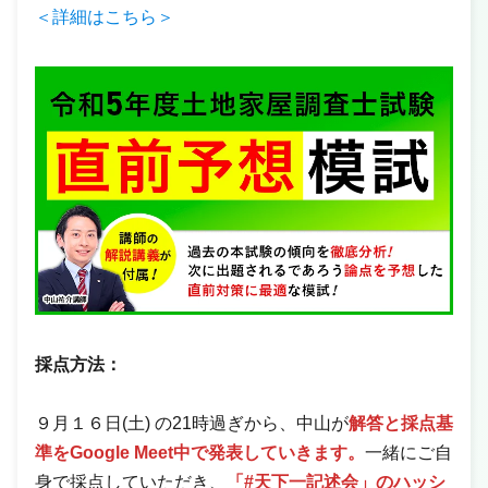
＜詳細はこちら＞
採点方法：
９月１６日(土) の21時過ぎから、中山が
解答と採点基
準をGoogle Meet中で発表していきます。
一緒にご自
身で採点していただき、
「#天下一記述会」のハッシ