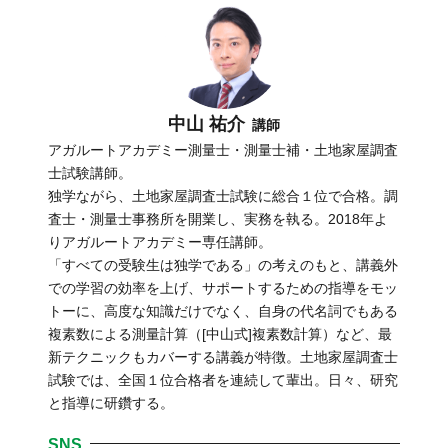
中山 祐介
講師
アガルートアカデミー測量士・測量士補・土地家屋調査
士試験講師。
独学ながら、土地家屋調査士試験に総合１位で合格。調
査士・測量士事務所を開業し、実務を執る。2018年よ
りアガルートアカデミー専任講師。
「すべての受験生は独学である」の考えのもと、講義外
での学習の効率を上げ、サポートするための指導をモッ
トーに、高度な知識だけでなく、自身の代名詞でもある
複素数による測量計算（[中山式]複素数計算）など、最
新テクニックもカバーする講義が特徴。土地家屋調査士
試験では、全国１位合格者を連続して輩出。日々、研究
と指導に研鑽する。
SNS